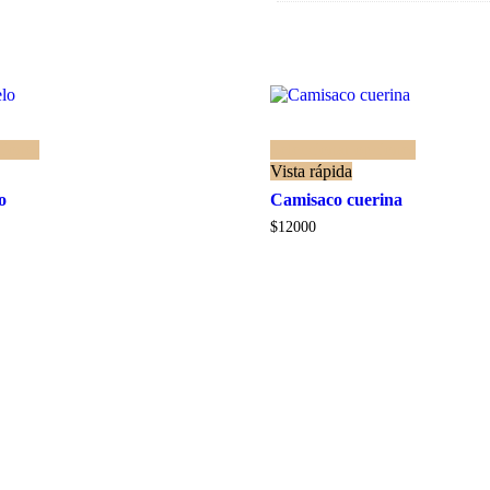
ciones
Seleccionar opciones
Vista rápida
o
Camisaco cuerina
$
12000