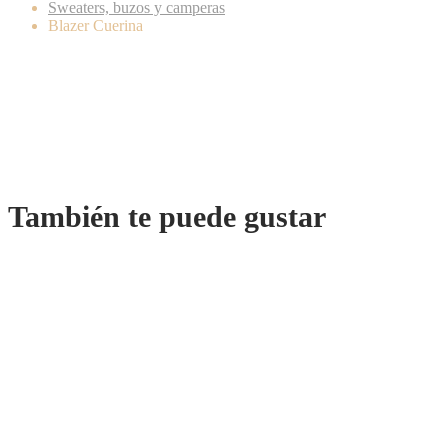
Sweaters, buzos y camperas
Blazer Cuerina
También te puede gustar