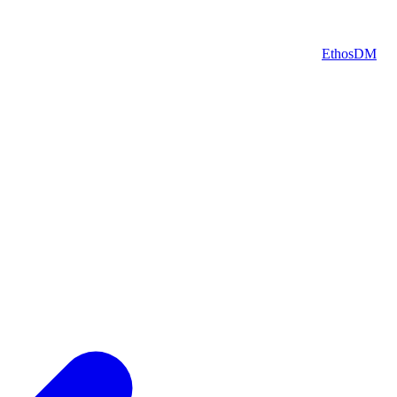
Helguera 556 A – Built by
EthosDM