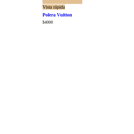
Seleccionar opciones
Vista rápida
Polera Vuitton
$
4000