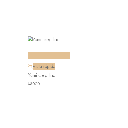
Seleccionar opciones
Vista rápida
Yumi crep lino
$
8000