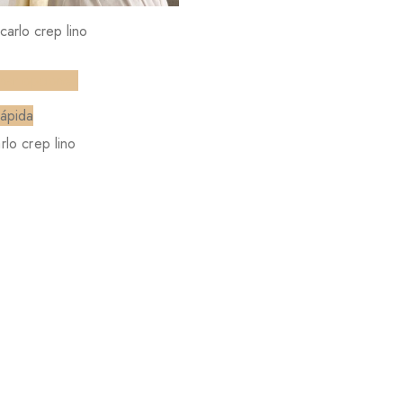
nar opciones
rápida
lo crep lino
Tienda
Preguntas Frecuentes
Contacto