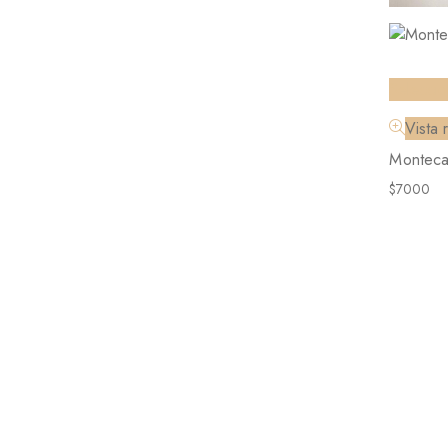
Seleccio
Vista 
Montecar
$
7000
Tienda
Preguntas Frecuentes
Contacto