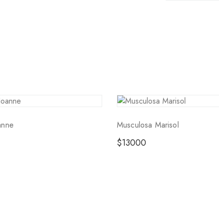
anne
Musculosa Marisol
$
13000
He