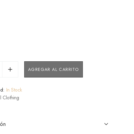
AGREGAR AL CARRITO
ad:
In Stock
l Clothing
ión