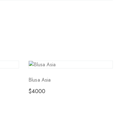
Blusa Asia
$
4000
lguera 556 A – Built by
EthosDM