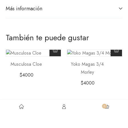
Más información
También te puede gustar
Musculosa Cloe
Yoko Magas 3/4
Morley
$
4000
$
4000
Tienda
Preguntas Frecuentes
Contacto
0
Helguera 556 A – Built by
EthosDM