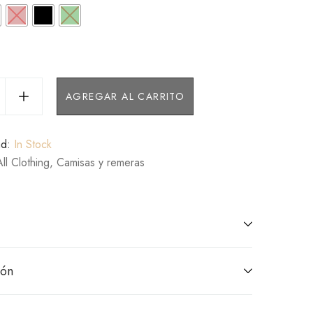
AGREGAR AL CARRITO
ad:
In Stock
All Clothing
,
Camisas y remeras
ión