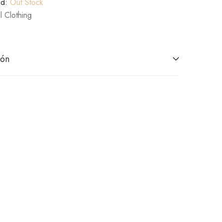
ad:
Out Stock
l Clothing
ión