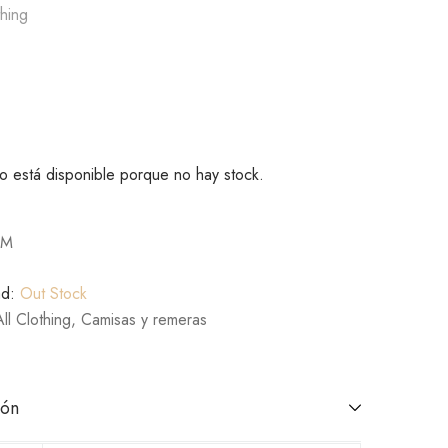
thing
o está disponible porque no hay stock.
 M
ad:
Out Stock
All Clothing
,
Camisas y remeras
ión