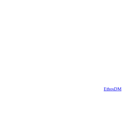
Helguera 556 A – Built by
EthosDM