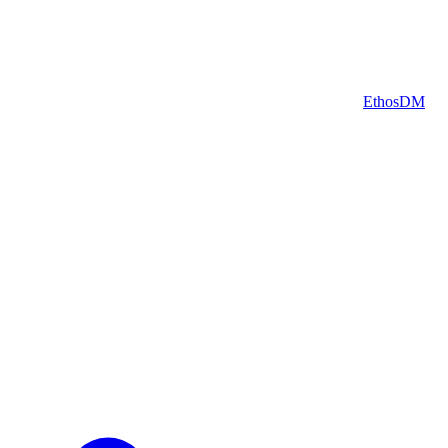
Helguera 556 A – Built by
EthosDM