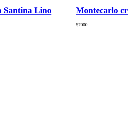
a Santina Lino
Montecarlo cr
$
7000