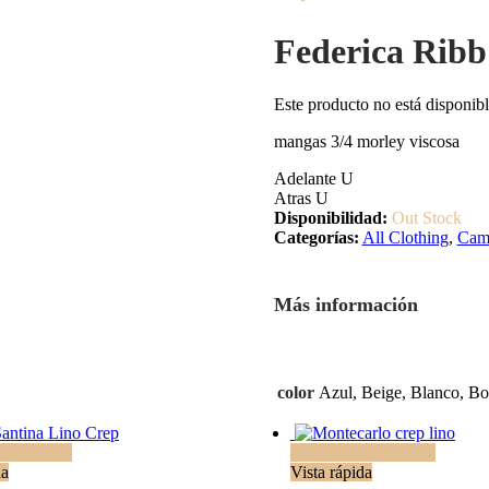
Federica Ribb
Este producto no está disponib
mangas 3/4 morley viscosa
Adelante U
Atras U
Disponibilidad:
Out Stock
Categorías:
All Clothing
,
Cami
Más información
color
Azul, Beige, Blanco, Bo
r opciones
Seleccionar opciones
da
Vista rápida