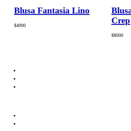
Blusa Fantasia Lino
Blus
Crep
$
4000
$
8000
Tienda
Preguntas Frecuentes
Contacto
Tienda
Preguntas Frecuentes